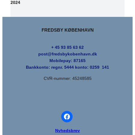
2024
FREDSBY KØBENHAVN
+ 45 93 85 63 62
post@fredsbykobenhavn.dk
Mobilepay:
87165
Bankkonto: regnr. 5444 konto: 0259 141
CVR-nummer: 45248585
Nyhedsbrev