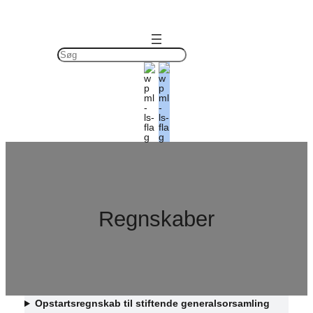
Spring
til
indhold
S
ø
g
Regnskaber
Opstartsregnskab til stiftende generalsorsamling